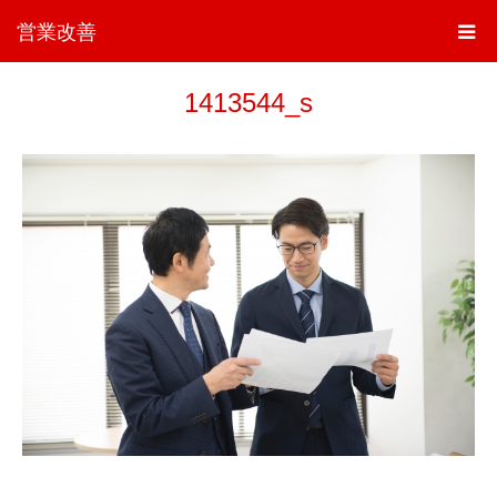
営業改善
1413544_s