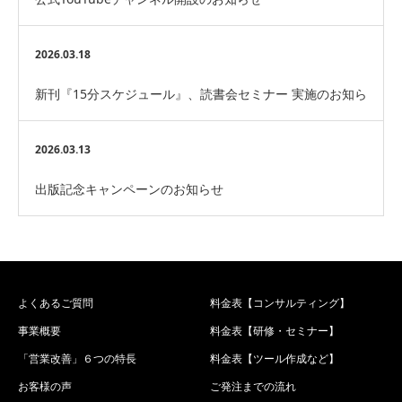
2026.03.18
新刊『15分スケジュール』、読書会セミナー 実施のお知ら
せ
2026.03.13
出版記念キャンペーンのお知らせ
よくあるご質問
料金表【コンサルティング】
事業概要
料金表【研修・セミナー】
「営業改善」６つの特長
料金表【ツール作成など】
お客様の声
ご発注までの流れ