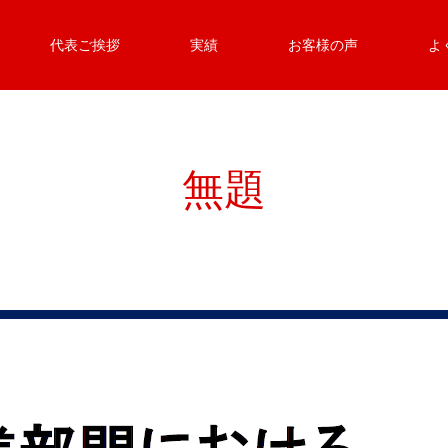
代表ご挨拶
実績
お客様の声
よ
無題