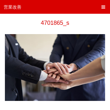
営業改善
4701865_s